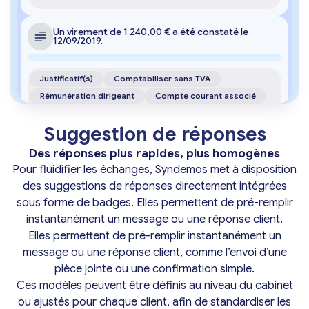
Un virement de 1 240,00 € a été constaté le 
12/09/2019.
Justificatif(s)
Comptabiliser sans TVA
Rémunération dirigeant
Compte courant associé
Votre réponse
Suggestion de réponses
Des réponses plus rapides, plus homogènes
Pour fluidifier les échanges, Syndemos met à disposition
des suggestions de réponses directement intégrées
sous forme de badges. Elles permettent de pré-remplir
Un paiement par carte de 89,90 € apparaît chez 
un fournisseur non identifié.
instantanément un message ou une réponse client.
Elles permettent de pré-remplir instantanément un
Justificatif(s)
Comptabiliser sans TVA
message ou une réponse client, comme l’envoi d’une
Rémunération dirigeant
Compte courant associé
pièce jointe ou une confirmation simple.
Votre réponse
Ces modèles peuvent être définis au niveau du cabinet
ou ajustés pour chaque client, afin de standardiser les