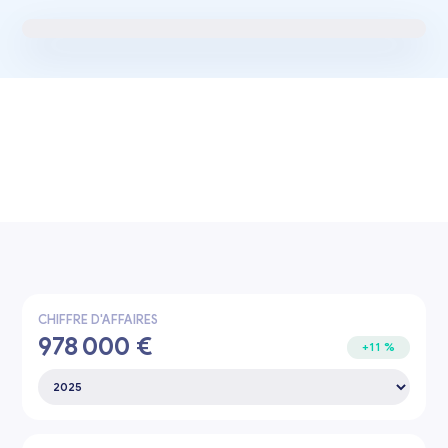
Cartes KPI
725 624 €
2024
2025
2026
Chiffre d’affaires
cumulé
CHIFFRE D'AFFAIRES
978 000 €
+11 %