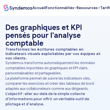
Syndemos
Accueil
Fonctionnalités
Ressources
Tarif
Des graphiques et KPI
pensés pour l’analyse
comptable
Transformez les écritures comptables en
+18%
Chiffre d’affaires
indicateurs visuels exploitables par vos équipes et
vos clients.
Syndemos transforme automatiquement les données
comptables importées en graphiques et KPI clairs,
personnalisables et partageables.
La plateforme permet de suivre les indicateurs clés,
Comparaison exercices
comparer les exercices et créer des tableaux de bord
Aoû
Juil
Juin
Mai
Avr
Mar
Fév
Jan
adaptés aux collaborateurs comme aux dirigeants.
L’objectif : aller au-delà de la simple collecte
d’informations pour offrir un véritable outil de
pilotage et d’analyse.