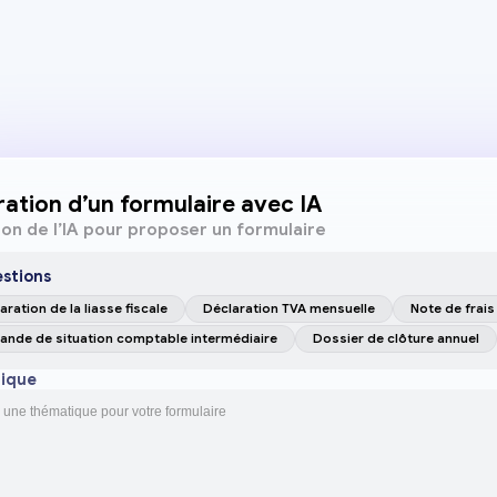
ation d’un formulaire avec IA
tion de l’IA pour proposer un formulaire
stions
aration de la liasse fiscale
Déclaration TVA mensuelle
Note de frais
nde de situation comptable intermédiaire
Dossier de clôture annuel
ique