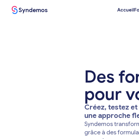
Syndemos
Accueil
Fo
Des for
pour v
Créez, testez e
une approche flex
Syndemos transforme 
grâce à des formula