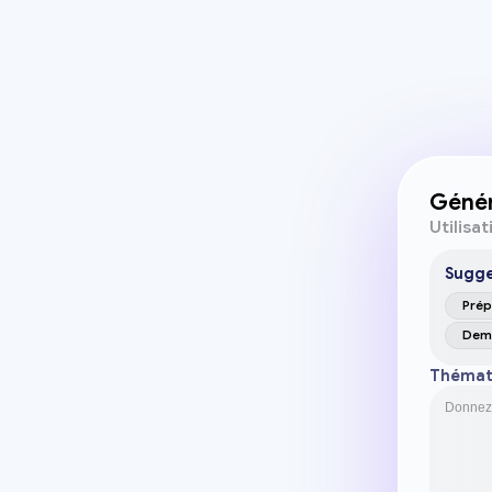
Génér
Utilisa
Sugge
Prép
Dema
Thémat